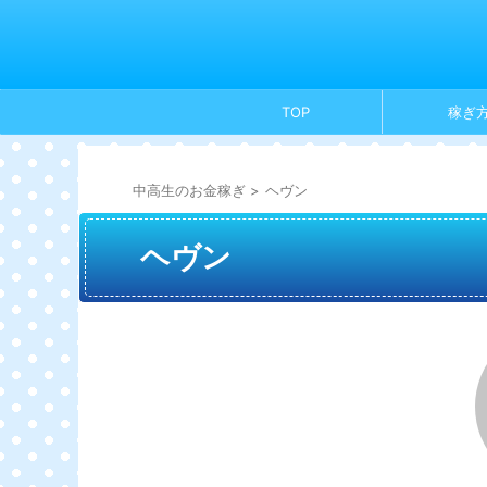
TOP
稼ぎ
中高生のお金稼ぎ
>
ヘヴン
ヘヴン