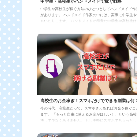
中学生・高校生がハンドメイドで稼ぐ戦略
中学生や高校生が稼ぐ方法のひとつとしてハンドメイド作
があります。 ハンドメイド作家の中には、実際に中学生や
もいたりします。 ハンドメイドが得意な中学生や高校生は
の作品を販売してみるとよいでしょう。 この記事では、中
高校生がハンドメイドで稼ぐには何が必要かをお届けします
ひ参考にしてみてください。 ハンドメイド作家に年齢制限
い？ ハンドメイド作家には年齢制限はありません。 自分
メイド作品があれば、今すぐにでもハンドメイド作家を名
ができます。 SNSやハンドメ ...
2
高校生のお金稼ぎ！スマホだけでできる副業は何
今の時代、高校生だって、スマホさえあればお金を稼ぐこ
ます。 「もっと自由に使えるお金がほしい！」という高校
決して少なくありません。 もし手軽にスマホでちょっとし
を活用して稼げる方法があるなら、試してみたいと思いま
この記事では高校生にぴったりの副業をご紹介していきます