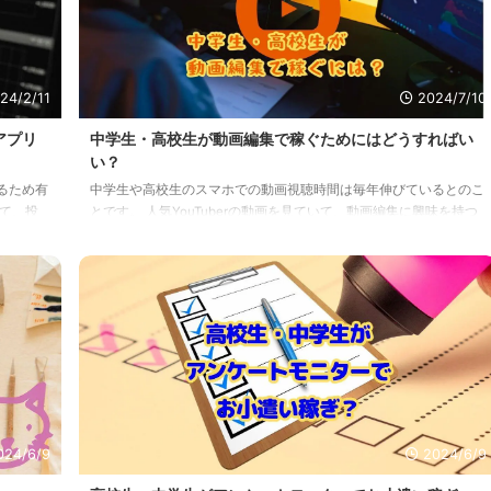
要なものは、以下のとおりで ...
24/2/11
2024/7/10
アプリ
中学生・高校生が動画編集で稼ぐためにはどうすればい
い？
るため有
中学生や高校生のスマホでの動画視聴時間は毎年伸びているとのこ
て、投
とです。 人気YouTuberの動画を見ていて、動画編集に興味を持つ
中学
人も少なくありません。 再生回数の多いYouTuberの動画編集を仕
は、将来
事として請け負えば、結構な収入につながるのは想像できるでしょ
使えば
う。 動画編集というと、難しそうなイメージを持っている人も多
・高校
いようです。 高額な機材が必要だったり、映像編集ソフトは操作
読みい
が複雑そうに見えたり・・・ 「動画編集に興味はあるし、やって
の種類
みたいとは思ってるけど、一歩も踏み出せていない…」という状態
の人もいらっし ...
024/6/9
2024/6/9