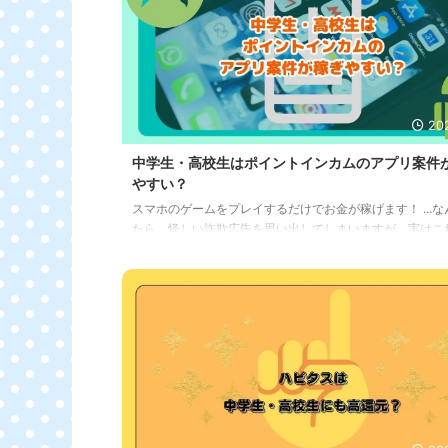
ドリンク1本無料でもらえるチャンスがあるからです。 中
れば、登下校中や遊びに出かけ ...
20
中学生・高校生はポイントインカムのアプリ案件
やすい？
スマホのゲームをプレイするだけでお金が稼げます！ …な
たら、怪しい詐欺広告を思い出してしまいますが、実はこ
んですよ。 中学生や高校生の中には、ゲームが大好きな方
でしょう。 ポイントインカムは、アプリをインストールし
ゲームをプレイしたりするとポイントがもらえます。 ポイ
貯まれば、現金やギフト券に交換できます。 スマホに触れ
時間が長かったり、ゲームが好きな中高生は、ポイントイ
使ってお小遣い稼ぎができて便利です。 ただし、いくつか
ることもあります。 ぜひこの ...