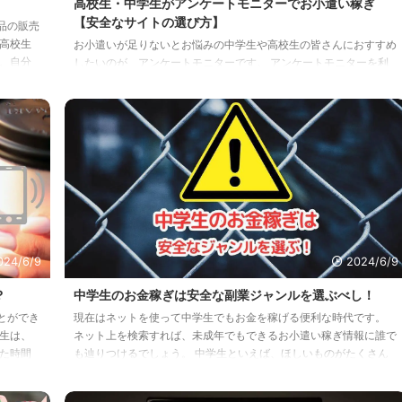
高校生・中学生がアンケートモニターでお小遣い稼ぎ
【安全なサイトの選び方】
品の販売
高校生
お小遣いが足りないとお悩みの中学生や高校生の皆さんにおすすめ
、自分
したいのが、アンケートモニターです。 アンケートモニターを利
学生・
用すれば、スマホやパソコンで手軽にお金を稼ぐことができます。
。 ぜ
でも…本当に安全なのでしょうか？ 詐欺ではないのでしょうか？
はな
そんな不安をお持ちの方もいらっしゃるかも知れませんね。 この
のハンド
記事では、信頼性の高いデータに基づいて、アンケートモニターサ
乗ること
イトの安全性についてお伝えします。 また、中学生や高校生でも
安心して利用できるアンケートモニターを厳選して紹介します。
ぜひこの機会に、アンケート ...
024/6/9
2024/6/9
？
中学生のお金稼ぎは安全な副業ジャンルを選ぶべし！
とができ
現在はネットを使って中学生でもお金を稼げる便利な時代です。
生は、
ネット上を検索すれば、未成年でもできるお小遣い稼ぎ情報に誰で
た時間
も辿りつけるでしょう。 中学生といえば、ほしいものがたくさん
せんか？
あると思います。 ぬるぬるサクサク動く新しいスマホがほしい ゲ
。 こ
ームのアイテムに課金したい 最新のゲーム機 オシャレな洋服・