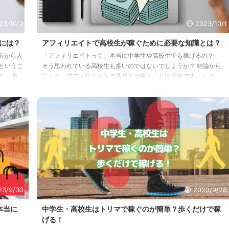
23/10/2
2023/10/1
には？
アフィリエイトで高校生が稼ぐために必要な知識とは？
前から人
「アフィリエイトって、本当に中学生や高校生でも稼げるの？」
というこ
そう思われている高校生も多いのではないでしょうか？ 結論から
。 中
言うと、アフィリエイトで高校生が稼ぐことは可能です。 しか
を書く機
し、すぐに稼げるわけではありません。 この記事では、高校生が
いかも知
アフィリエイトで稼ぐために必要な知識をすべてお伝えします。
お小遣
稼げるかどうかは別として、高校生のうちからアフィリエイトを始
」と思う
めておくと、将来の選択肢を広げることができます。 ぜひ、最後
して稼げ
まで読んでみてください。 アフィリエイトとは？ アフィリエイト
とは、自分の運営する媒体（ブロ ...
23/9/30
2023/9/28
本当に
中学生・高校生はトリマで稼ぐのが簡単？歩くだけで稼
げる！