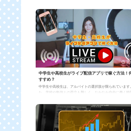
20
中学生や高校生がライブ配信アプリで稼ぐ方法！
すすめ？
中学生や高校生は、アルバイトの選択肢が限られています。
た、学校や勉強との両立も難しく、なかなか自由に働く時
が作れません。 そんな中、ライブ配信アプリで稼ぐ方法が
れています。 ライブ配信アプリでは、視聴者から投げ銭を
ことで、収入を得ることができます。 今回は、中学生・高
ライブ配信アプリで稼ぐ方法を、簡単に解説します。 未成
ライブ配信で稼げるけど制限がある？ 中学生や高校生でも
配信を使ってお金を稼ぐことは可能です。 ライブ配信アプ