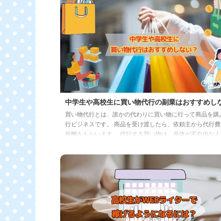
んな方々にぴったりの情報です。 スマホやパソコンを使っ
遣い稼ぎを考えている 放課後の時間が部活や塾で埋まって
イトに割ける時間が少ない 安全で高校生でもできる副業を
いる スマホひとつで稼ぐ方法 ...
202
中学生や高校生に買い物代行の副業はおすすめし
買い物代行とは、誰かの代わりに買い物に行って商品を購
行ビジネスです。 商品を受け渡したら、依頼主から代行費
報酬をもらいます。 代行する買い物は、身体が不自由な人
品から地域限定販売のご当地商品、品薄になって入手困難
品など多岐にわたります。 ほしい商品があるけど、事情が
買い物にいけない人に代わって、自分がその商品を購入し
けのビジネスなので、中学生や高校生でも簡単にできそう
すよね？ 確かに勉強や部活で忙しい中高生でも副業として
り組みやすいかも知れません。 ...