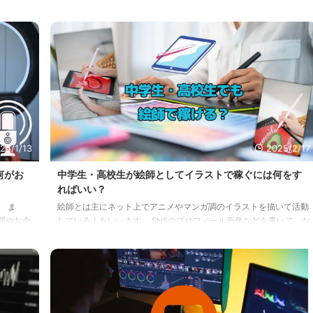
25/1/13
2025/2/17
何がお
中学生・高校生が絵師としてイラストで稼ぐには何をす
ればいい？
 ま
絵師とは主にネット上でアニメやマンガ調のイラストを描いて活動
間やお金
している人をいいます。 SNSのプロフィール画像などを書いて、お
注目さ
金を稼ぐ人も多いようです。 中学生絵師や高校生絵師と呼ばれる
もらう
ように10代の絵師も活躍しています。 絵を描くのが好きな中学生
校生が
や高校生の中には、絵師として稼ぎやい人もいらっしゃるでしょ
年でも
う。 この記事では、そんな中高生向けに絵師で稼ぐために知って
ライブ
おくことをお届けします。 絵師としてイラストを描いて稼ぐため
リで
に必要なもの 中高生が絵師としてイラストを描いて稼ぐために必