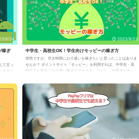
高生であ
と不安を抱くのも、ある意味仕方ないかも知れません。 しかし、
実際のところはどうなんでしょうか？ この記事では、本当にマク
ロミルは危険なのかについてお届 ...
23/9/24
2023/9/23
が稼ぎ
中学生・高校生OK！学生向けモッピーの稼ぎ方
突然ですが、空き時間にお小遣いを稼ぎたいと思ったことはありま
せんか？ ポイントサイト「モッピー」を利用すれば、中学生・高
んて言っ
校生でも安全にお小遣い稼ぎができます。 ただし、中高生がモッ
れ本当な
ピーを利用する場合、いくつか注意も必要です。 この記事ではモ
も多い
ッピーの年齢制限や安全性、中高生のためのモッピー攻略方法やポ
たり、
イント交換方法を紹介します。 さらに、高校卒業後にもっと稼げ
ントが
る方法も紹介します。 ぜひ最後まで読んで、お小遣い稼ぎの参考
ている
にしてみてください。 モッピーは未成年者でも利用できる？(年齢
ンカムを
制限) モッピーの利用には、 ...
注意す