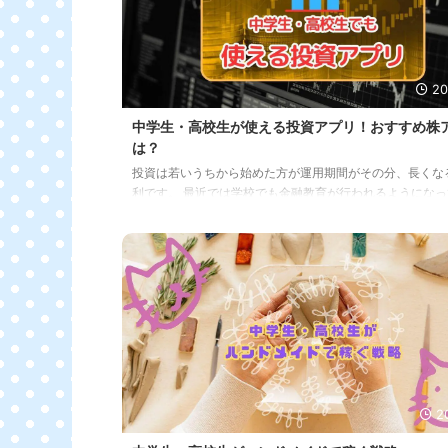
は、視聴者から投げ銭をもらうことで ...
20
中学生・高校生が使える投資アプリ！おすすめ株
は？
投資は若いうちから始めた方が運用期間がその分、長くな
利です。 最近では学校でも金融教育が行われるようになっ
資に興味を持つ中学生や高校生もいらっしゃるでしょう。 
生・高校生にとって投資アプリを使って投資を始めること
のために有益なことです。 しかし、実際にはどのアプリを
いいかわからない人も多いでしょう。 この記事では中学生
生におすすめの投資アプリを紹介します。 ぜひ最後までお
ただき、参考にしてみてください。 中高生でもできる投資
実際に投資を始める前に、投資に ...
2