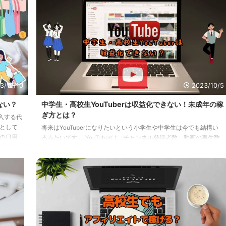
てお小
鞄・アクセサリー 一気読みしたいマンガ全巻セット アイドルのグ
いてバ
ッズ アニメグッズ 遊びに行くにしてもお金が必要ですしね…
本
探して
音をいえば「毎月お小遣いをもらってるけど、ぶっちゃけそれだけ
じゃ足りない ...
3/10/10
2023/10/5
ない？
中学生・高校生YouTuberは収益化できない！未成年の稼
ぎ方とは？
入する代
として
将来はYouTuberになりたいという小学生や中学生は今でも結構い
の日用
るみたいです。 YouTuberは、チャンネル登録者数、動画の再生数
なレア商
など具体的な数字が誰でもわかりますし、これらの数字からどれく
あって
らい稼いでいるのかを予想しやすいのが特徴でもあります。 若手
て渡すだ
のYouTuberも次々と登場してきて、中には中学生や高校生もいた
に思えま
りします。 しかし、未成年がYouTubeで稼ぐには、年齢的な制約が
は、取
あるのも事実です。 はたして現役の中学生・高校生YouTuberたち
は、どのように稼いでいるのでしょうか？ YouTube ...