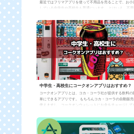
最近ではフリマアプリを使って不用品を売ることで、お小
している中学生や高校生も普通にいます。 とはいえ、不用
り尽くしてしまうと、身近に売れるものがなくなって出品
なる問題が出てくるものです。 そこで、売るために商品を
てフリマアプリで販売するという転売に行き着く中学生・
結構いらっしゃるのではないでしょうか？ もしくは身近な
が転売で利益を得ているケースも、決して珍しくはありま
ネット上でも転売で稼いでいる人が簡単に見つかります。 
状況を見て、自分も転売をやって ...
20
中学生・高校生にコークオンアプリはおすすめ？
コークオンアプリとは、コカ・コーラ社が提供する飲料の
単にできるアプリです。 もちろんコカ・コーラの自動販売
使えますし、コークオンウォレットにお金をチャージして
布を持っていなくてもアプリひとつでドリンクが買えます。
クオンアプリは中学生や高校生におすすめです。 中高生に
ば、自動販売機でジュースを買う機会もあるでしょう。 な
生にコークオンアプリをおすすめするかというと、毎日歩