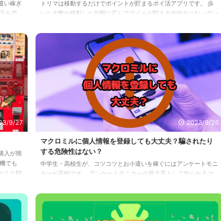
遣い稼ぎ
トリマは移動するだけでポイントが貯まるポイ活アプリです。 歩
品を売
いた歩数や移動した距離に応じてマイルが貯まる仕組みになってい
できなく
ます。 一定数貯まったマイルは、ドットマネーを経由して現金や
仕入れ
電子マネー、商品券などに交換できます。 アプリのダウンロード
高校生も
数は1400万を突破して、テレビや雑誌などのメディアにも度々取り
友だち
上げられる人気ぶりです。 ひるおび ラヴィット Nスタ スッキリ ヒ
せん。
ルナンデス WBS めざましテレビ めざまし８ 内村カレンの超社会科
そんな
見学 土曜はナニする 大阪ほんわかテレビ みんテレ 歩くだけでな
く、電 ...
23/9/27
2023/9/26
マクロミルに個人情報を登録しても大丈夫？騙されたり
する危険性はない？
購入が簡
機でも
中学生・高校生が、コツコツとお小遣いを稼ぐにはアンケートモニ
おくと財
ターが手軽です。 アンケートモニターの最大手として知られるマ
 コー
クロミルなんですが・・・ ネット上には、真実とは別に何やら良
もなれ
からぬウワサが飛び交っているみたいですね。 とくに未成年者で
ぜ中高
もある中学生・高校生は、マクロミルの悪い評判を見てしまったら
くだけで
「マクロミルに登録する時、個人情報を登録しても大丈夫かな？」