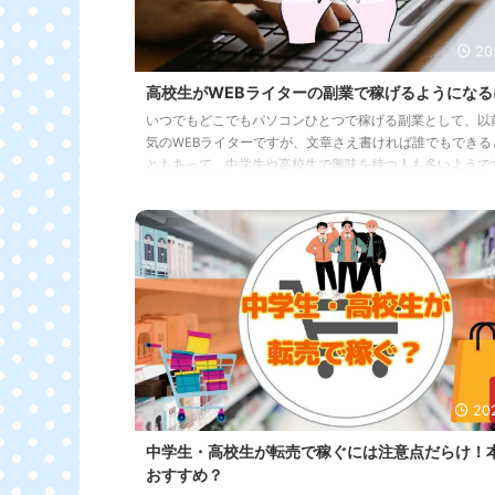
20
高校生がWEBライターの副業で稼げるようになる
いつでもどこでもパソコンひとつで稼げる副業として、以
気のWEBライターですが、文章さえ書ければ誰でもできる
ともあって、中学生や高校生で興味を持つ人も多いようです
高生の場合、学校の授業や宿題、レポート作成などで文章
会も多いため、確かにWEBライターという副業と相性が良
れませんね？ 文章を書くだけでお金が稼げると聞いたら、
いが少なかったり、金欠気味の中高生が「やってみたい！
のも当然です。 この記事では、高校生がWEBライターと
るようになるまでに必要な ...
20
中学生・高校生が転売で稼ぐには注意点だらけ！
おすすめ？